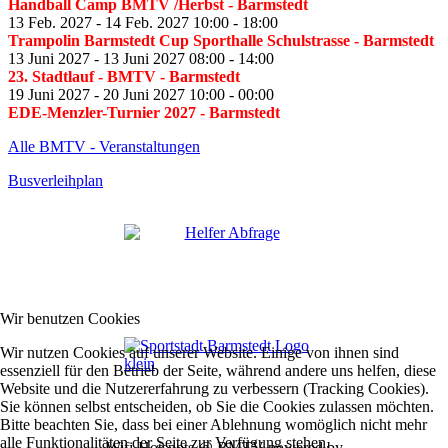
Handball Camp BMTV /Herbst
- Barmstedt
13 Feb. 2027
-
14 Feb. 2027
10:00
-
18:00
Trampolin Barmstedt Cup Sporthalle Schulstrasse
- Barmstedt
13 Juni 2027
-
13 Juni 2027
08:00
-
14:00
23. Stadtlauf - BMTV
- Barmstedt
19 Juni 2027
-
20 Juni 2027
10:00
-
00:00
EDE-Menzler-Turnier 2027
- Barmstedt
Alle BMTV - Veranstaltungen
Busverleihplan
Wir benutzen Cookies
Wir nutzen Cookies auf unserer Website. Einige von ihnen sind
essenziell für den Betrieb der Seite, während andere uns helfen, diese
Website und die Nutzererfahrung zu verbessern (Tracking Cookies).
Sie können selbst entscheiden, ob Sie die Cookies zulassen möchten.
Bitte beachten Sie, dass bei einer Ablehnung womöglich nicht mehr
alle Funktionalitäten der Seite zur Verfügung stehen.
Wifi-Hotspots @ BMTV powered by