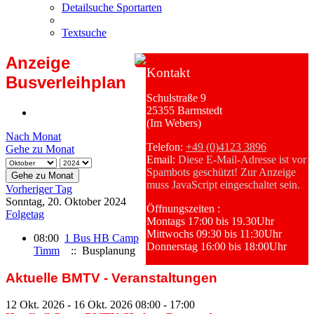
Detailsuche Sportarten
Textsuche
Anzeige
Kontakt
Busverleihplan
Schulstraße 9
25355 Barmstedt
(Im Webers)
Nach Monat
Telefon:
+49 (0)4123 3896
Gehe zu Monat
Email:
Diese E-Mail-Adresse ist vor
Spambots geschützt! Zur Anzeige
Gehe zu Monat
muss JavaScript eingeschaltet sein.
Vorheriger Tag
Sonntag, 20. Oktober 2024
Öffnungszeiten :
Folgetag
Montags 17:00 bis 19.30Uhr
Mittwochs 09:30 bis 11:30Uhr
08:00
1 Bus HB Camp
Donnerstag 16:00 bis 18:00Uhr
Timm
:: Busplanung
Aktuelle BMTV - Veranstaltungen
12 Okt. 2026
-
16 Okt. 2026
08:00
-
17:00