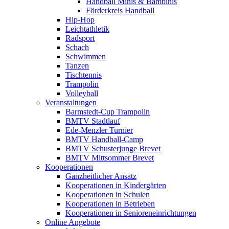
Handball Minis & Bambinis
Förderkreis Handball
Hip-Hop
Leichtathletik
Radsport
Schach
Schwimmen
Tanzen
Tischtennis
Trampolin
Volleyball
Veranstaltungen
Barmstedt-Cup Trampolin
BMTV Stadtlauf
Ede-Menzler Turnier
BMTV Handball-Camp
BMTV Schusterjunge Brevet
BMTV Mittsommer Brevet
Kooperationen
Ganzheitlicher Ansatz
Kooperationen in Kindergärten
Kooperationen in Schulen
Kooperationen in Betrieben
Kooperationen in Senioreneinrichtungen
Online Angebote