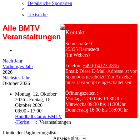
Detailsuche Sportarten
Textsuche
Alle BMTV
Kontakt
Veranstaltungen
Schulstraße 9
25355 Barmstedt
(Im Webers)
Nach Jahr
Telefon:
+49 (0)4123 3896
Vorheriges Jahr
Email:
Diese E-Mail-Adresse ist vor
2026
Spambots geschützt! Zur Anzeige
Nächstes Jahr
muss JavaScript eingeschaltet sein.
Oktober 2026
Öffnungszeiten :
Montag, 12. Oktober
Montags 17:00 bis 19.30Uhr
2026 - Freitag, 16.
Mittwochs 09:30 bis 11:30Uhr
Oktober 2026
Donnerstag 16:00 bis 18:00Uhr
08:00 - 17:00
Handball Camp BMTV
/Herbst
:: Veranstaltungen
Limite der Paginierungsliste
Anzeige #