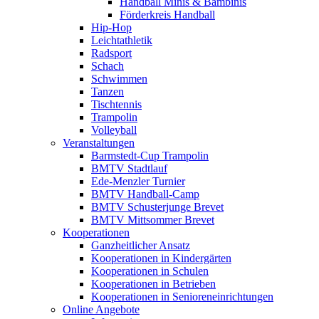
Handball Minis & Bambinis
Förderkreis Handball
Hip-Hop
Leichtathletik
Radsport
Schach
Schwimmen
Tanzen
Tischtennis
Trampolin
Volleyball
Veranstaltungen
Barmstedt-Cup Trampolin
BMTV Stadtlauf
Ede-Menzler Turnier
BMTV Handball-Camp
BMTV Schusterjunge Brevet
BMTV Mittsommer Brevet
Kooperationen
Ganzheitlicher Ansatz
Kooperationen in Kindergärten
Kooperationen in Schulen
Kooperationen in Betrieben
Kooperationen in Senioreneinrichtungen
Online Angebote