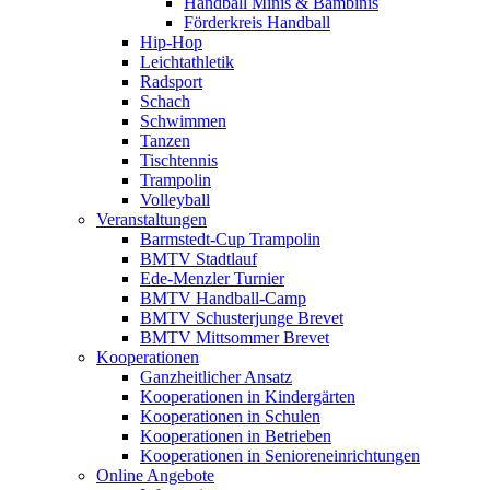
Handball Minis & Bambinis
Förderkreis Handball
Hip-Hop
Leichtathletik
Radsport
Schach
Schwimmen
Tanzen
Tischtennis
Trampolin
Volleyball
Veranstaltungen
Barmstedt-Cup Trampolin
BMTV Stadtlauf
Ede-Menzler Turnier
BMTV Handball-Camp
BMTV Schusterjunge Brevet
BMTV Mittsommer Brevet
Kooperationen
Ganzheitlicher Ansatz
Kooperationen in Kindergärten
Kooperationen in Schulen
Kooperationen in Betrieben
Kooperationen in Senioreneinrichtungen
Online Angebote