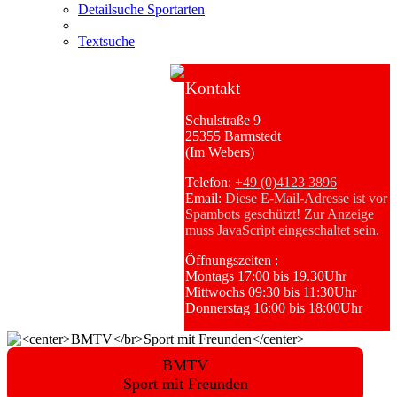
Detailsuche Sportarten
Textsuche
Kontakt
Schulstraße 9
25355 Barmstedt
(Im Webers)
Telefon:
+49 (0)4123 3896
Email:
Diese E-Mail-Adresse ist vor
Spambots geschützt! Zur Anzeige
muss JavaScript eingeschaltet sein.
Öffnungszeiten :
Montags 17:00 bis 19.30Uhr
Mittwochs 09:30 bis 11:30Uhr
Donnerstag 16:00 bis 18:00Uhr
BMTV
Sport mit Freunden