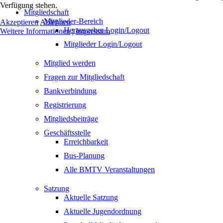
Verfügung stehen.
Mitgliedschaft
Mitglieder-Bereich
Akzeptieren
Ablehnen
Herausgeber Login/Logout
Weitere Informationen
|
Impressum
Mitglieder Login/Logout
Mitglied werden
Fragen zur Mitgliedschaft
Bankverbindung
Registrierung
Mitgliedsbeiträge
Geschäftsstelle
Erreichbarkeit
Bus-Planung
Alle BMTV Veranstaltungen
Satzung
Aktuelle Satzung
Aktuelle Jugendordnung