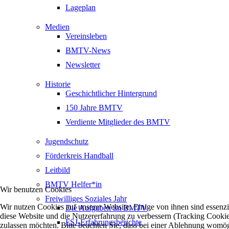
Lageplan
Medien
Vereinsleben
BMTV-News
Newsletter
Historie
Geschichtlicher Hintergrund
150 Jahre BMTV
Verdiente Mitglieder des BMTV
Jugendschutz
Förderkreis Handball
Leitbild
BMTV Helfer*in
Wir benutzen Cookies
Freiwilliges Soziales Jahr
Wir nutzen Cookies auf unserer Website. Einige von ihnen sind essenzie
Die Aufgaben im BMTV
diese Website und die Nutzererfahrung zu verbessern (Tracking Cookies
FSJ-Erfahrungsberichte
zulassen möchten. Bitte beachten Sie, dass bei einer Ablehnung womögli