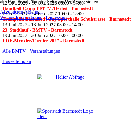
alle Funktionalitäten der Seite zur Verfügung stehen.
12 Okt. 2026
-
16 Okt. 2026
08:00
-
17:00
Handball Camp BMTV /Herbst
- Barmstedt
Akzeptieren
Ablehnen
13 Feb. 2027
-
14 Feb. 2027
10:00
-
18:00
Weitere Informationen
|
Impressum
Trampolin Barmstedt Cup Sporthalle Schulstrasse
- Barmstedt
13 Juni 2027
-
13 Juni 2027
08:00
-
14:00
23. Stadtlauf - BMTV
- Barmstedt
19 Juni 2027
-
20 Juni 2027
10:00
-
00:00
EDE-Menzler-Turnier 2027
- Barmstedt
Alle BMTV - Veranstaltungen
Busverleihplan