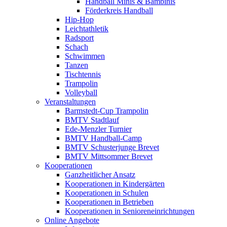
Handball Minis & Bambinis
Förderkreis Handball
Hip-Hop
Leichtathletik
Radsport
Schach
Schwimmen
Tanzen
Tischtennis
Trampolin
Volleyball
Veranstaltungen
Barmstedt-Cup Trampolin
BMTV Stadtlauf
Ede-Menzler Turnier
BMTV Handball-Camp
BMTV Schusterjunge Brevet
BMTV Mittsommer Brevet
Kooperationen
Ganzheitlicher Ansatz
Kooperationen in Kindergärten
Kooperationen in Schulen
Kooperationen in Betrieben
Kooperationen in Senioreneinrichtungen
Online Angebote