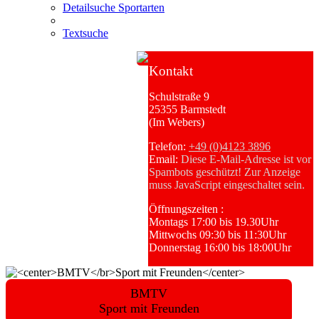
Detailsuche Sportarten
Textsuche
Kontakt
Schulstraße 9
25355 Barmstedt
(Im Webers)
Telefon:
+49 (0)4123 3896
Email:
Diese E-Mail-Adresse ist vor
Spambots geschützt! Zur Anzeige
muss JavaScript eingeschaltet sein.
Öffnungszeiten :
Montags 17:00 bis 19.30Uhr
Mittwochs 09:30 bis 11:30Uhr
Donnerstag 16:00 bis 18:00Uhr
BMTV
Sport mit Freunden