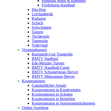
Handball Minis & Bambinis
Förderkreis Handball
Hip-Hop
Leichtathletik
Radsport
Schach
Schwimmen
Tanzen
Tischtennis
Trampolin
Volleyball
Veranstaltungen
Barmstedt-Cup Trampolin
BMTV Stadtlauf
Ede-Menzler Turnier
BMTV Handball-Camp
BMTV Schusterjunge Brevet
BMTV Mittsommer Brevet
Kooperationen
Ganzheitlicher Ansatz
Kooperationen in Kindergärten
Kooperationen in Schulen
Kooperationen in Betrieben
Kooperationen in Senioreneinrichtungen
Online Angebote