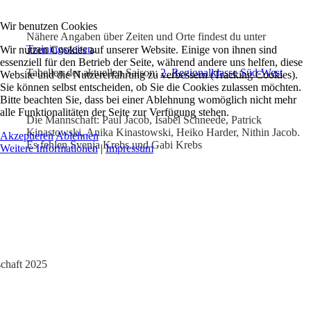
Wir benutzen Cookies
Nähere Angaben über Zeiten und Orte findest du unter
Trainingszeiten
.
Wir nutzen Cookies auf unserer Website. Einige von ihnen sind
essenziell für den Betrieb der Seite, während andere uns helfen, diese
Tabellen der aktuellen Saison:
2. Regionalklasse Süd-West
Website und die Nutzererfahrung zu verbessern (Tracking Cookies).
Sie können selbst entscheiden, ob Sie die Cookies zulassen möchten.
Bitte beachten Sie, dass bei einer Ablehnung womöglich nicht mehr
alle Funktionalitäten der Seite zur Verfügung stehen.
Die Mannschaft: Paul Jacob, Isabel Schneede, Patrick
Kinastowski, Anika Kinastowski, Heiko Harder, Nithin Jacob.
Akzeptieren
Ablehnen
Es fehlen Svenja Krebs und Gabi Krebs
Weitere Informationen
|
Impressum