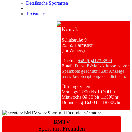
Detailsuche Sportarten
Textsuche
Kontakt
Schulstraße 9
25355 Barmstedt
(Im Webers)
Telefon:
+49 (0)4123 3896
Email:
Diese E-Mail-Adresse ist vor
Spambots geschützt! Zur Anzeige
muss JavaScript eingeschaltet sein.
Öffnungszeiten :
Montags 17:00 bis 19.30Uhr
Mittwochs 09:30 bis 11:30Uhr
Donnerstag 16:00 bis 18:00Uhr
BMTV
Sport mit Freunden