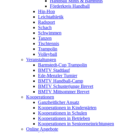
Handball Minis & Bambinis
Förderkreis Handball
Hip-Hop
Leichtathletik
Radsport
Schach
Schwimmen
Tanzen
Tischtennis
Trampolin
Volleyball
Veranstaltungen
Barmstedt-Cup Trampolin
BMTV Stadtlauf
Ede-Menzler Turnier
BMTV Handball-Camp
BMTV Schusterjunge Brevet
BMTV Mittsommer Brevet
Kooperationen
Ganzheitlicher Ansatz
Kooperationen in Kindergärten
Kooperationen in Schulen
Kooperationen in Betrieben
Kooperationen in Senioreneinrichtungen
Online Angebote