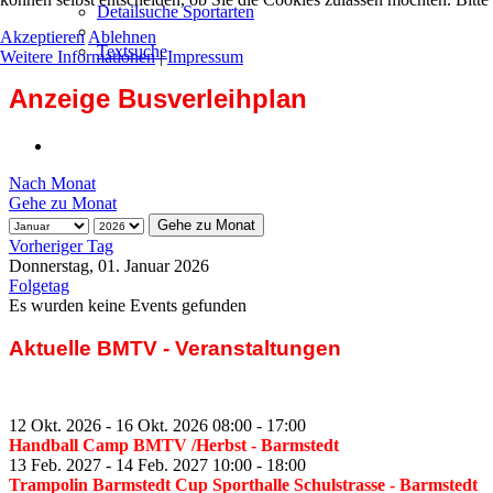
Detailsuche Sportarten
Akzeptieren
Ablehnen
Textsuche
Weitere Informationen
|
Impressum
Anzeige Busverleihplan
Nach Monat
Gehe zu Monat
Gehe zu Monat
Vorheriger Tag
Donnerstag, 01. Januar 2026
Folgetag
Es wurden keine Events gefunden
Aktuelle BMTV - Veranstaltungen
12 Okt. 2026
-
16 Okt. 2026
08:00
-
17:00
Handball Camp BMTV /Herbst
- Barmstedt
13 Feb. 2027
-
14 Feb. 2027
10:00
-
18:00
Trampolin Barmstedt Cup Sporthalle Schulstrasse
- Barmstedt