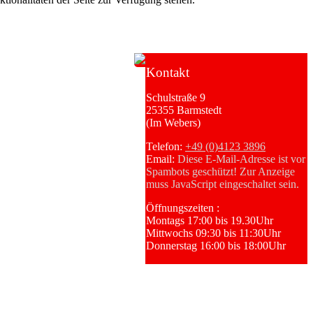
Kontakt
Schulstraße 9
25355 Barmstedt
(Im Webers)
Telefon:
+49 (0)4123 3896
Email:
Diese E-Mail-Adresse ist vor
Spambots geschützt! Zur Anzeige
muss JavaScript eingeschaltet sein.
Öffnungszeiten :
Montags 17:00 bis 19.30Uhr
Mittwochs 09:30 bis 11:30Uhr
Donnerstag 16:00 bis 18:00Uhr