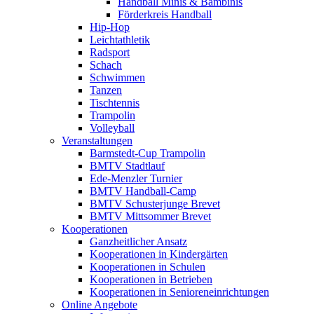
Handball Minis & Bambinis
Förderkreis Handball
Hip-Hop
Leichtathletik
Radsport
Schach
Schwimmen
Tanzen
Tischtennis
Trampolin
Volleyball
Veranstaltungen
Barmstedt-Cup Trampolin
BMTV Stadtlauf
Ede-Menzler Turnier
BMTV Handball-Camp
BMTV Schusterjunge Brevet
BMTV Mittsommer Brevet
Kooperationen
Ganzheitlicher Ansatz
Kooperationen in Kindergärten
Kooperationen in Schulen
Kooperationen in Betrieben
Kooperationen in Senioreneinrichtungen
Online Angebote