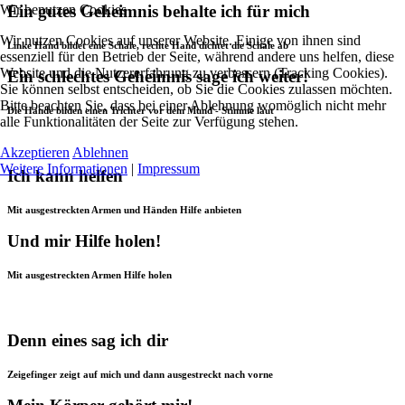
Ein gutes Geheimnis behalte ich für mich
Wir benutzen Cookies
Wir nutzen Cookies auf unserer Website. Einige von ihnen sind
Linke Hand bildet eine Schale, rechte Hand dichtet die Schale ab
essenziell für den Betrieb der Seite, während andere uns helfen, diese
Website und die Nutzererfahrung zu verbessern (Tracking Cookies).
Ein schlechtes Geheimnis sage ich weiter!
Sie können selbst entscheiden, ob Sie die Cookies zulassen möchten.
Bitte beachten Sie, dass bei einer Ablehnung womöglich nicht mehr
Die Hände bilden einen Trichter vor dem Mund - Stimme laut
alle Funktionalitäten der Seite zur Verfügung stehen.
Akzeptieren
Ablehnen
Weitere Informationen
|
Impressum
Ich kann helfen
Mit ausgestreckten Armen und Händen Hilfe anbieten
Und mir Hilfe holen!
Mit ausgestreckten Armen Hilfe holen
Denn eines sag ich dir
Zeigefinger zeigt auf mich und dann ausgestreckt nach vorne