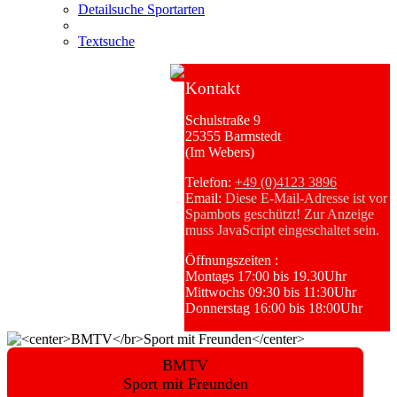
Detailsuche Sportarten
Textsuche
Kontakt
Schulstraße 9
25355 Barmstedt
(Im Webers)
Telefon:
+49 (0)4123 3896
Email:
Diese E-Mail-Adresse ist vor
Spambots geschützt! Zur Anzeige
muss JavaScript eingeschaltet sein.
Öffnungszeiten :
Montags 17:00 bis 19.30Uhr
Mittwochs 09:30 bis 11:30Uhr
Donnerstag 16:00 bis 18:00Uhr
BMTV
Sport mit Freunden